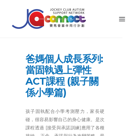
關於我們
爸媽個人成長系列:
照顧者支援
當固執遇上彈性
公眾教育
ACT課程 (親子關
專業知識
係小學篇)
家長專區
孩子固執配合小學考測壓力，家長硬
成果效益
碰，很容易影響自己的身心健康。是次
資源
課程透過 [接受與承諾訓練]應用了各種
接納、 正念、承諾與行為改變策略，最