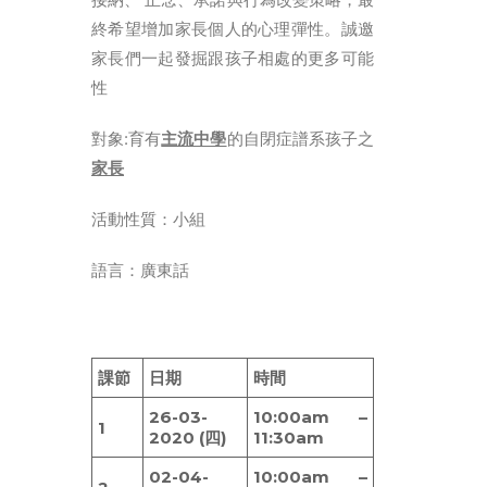
ENGLISH
終希望增加家長個人的心理彈性。誠邀
简体
家長們一起發掘跟孩子相處的更多可能
首頁
性
字型大小
對象:育有
主流中學
的自閉症譜系孩子之
家長
活動性質：小組
語言：廣東話
課節
日期
時間
26-03-
10:00am –
1
2020 (四)
11:30am
02-04-
10:00am –