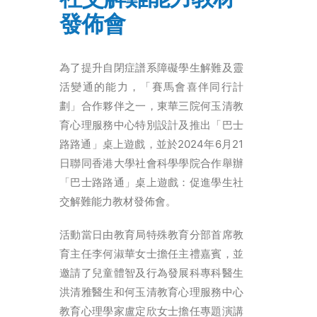
ENGLISH
發佈會
简体
首頁
為了提升自閉症譜系障礙學生解難及靈
字型大小
活變通的能力，「賽馬會喜伴同行計
劃」合作夥伴之一，東華三院何玉清教
育心理服務中心特別設計及推出「巴士
路路通」桌上遊戲，並於2024年6月21
日聯同香港大學社會科學學院合作舉辦
「巴士路路通」桌上遊戲：促進學生社
交解難能力教材發佈會。
活動當日由教育局特殊教育分部首席教
育主任李何淑華女士擔任主禮嘉賓，並
邀請了兒童體智及行為發展科專科醫生
洪清雅醫生和何玉清教育心理服務中心
教育心理學家盧定欣女士擔任專題演講