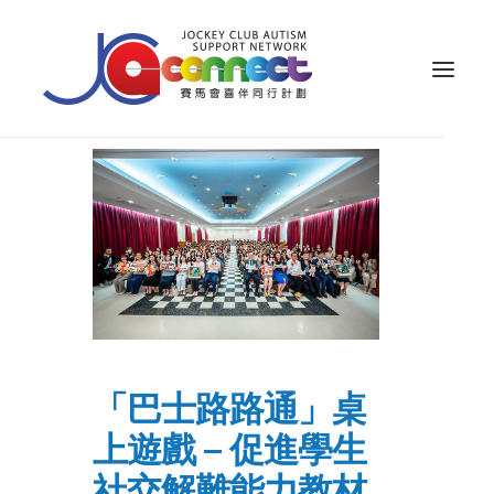
關於我們
照顧者支援
公眾教育
專業知識
家長專區
「巴士路路通」桌
成果效益
上遊戲 – 促進學生
資源
社交解難能力教材