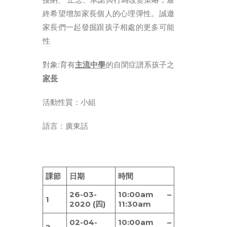
終希望增加家長個人的心理彈性。誠邀
简体
家長們一起發掘跟孩子相處的更多可能
HOME PAGE
性
FONT SIZE
對象:育有
主流中學
的自閉症譜系孩子之
家長
活動性質：小組
語言：廣東話
課節
日期
時間
26-03-
10:00am –
1
2020 (四)
11:30am
02-04-
10:00am –