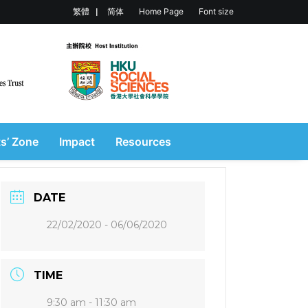
繁體
简体
Home Page
Font size
s’ Zone
Impact
Resources
DATE
22/02/2020
- 06/06/2020
TIME
9:30 am - 11:30 am