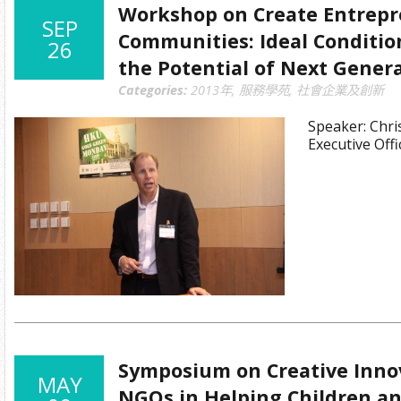
Workshop on Create Entrepr
SEP
Communities: Ideal Conditio
26
the Potential of Next Gener
Categories:
2013年
,
服務學苑
,
社會企業及創新
Speaker: Chri
Executive Off
Symposium on Creative Innov
MAY
NGOs in Helping Children a