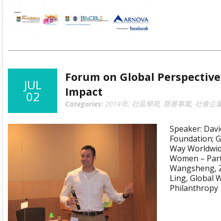
Forum on Global Perspectives
JUL
Impact
02
Categories:
2014年
,
社區學苑
,
慈善事業
,
社會企
Speaker: Davi
Foundation; G
Way Worldwide
Women – Partn
Wangsheng, Z
Ling, Global 
Philanthropy