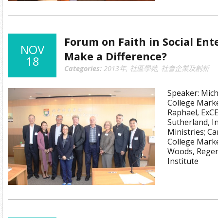
Forum on Faith in Social Ente
NOV
Make a Difference?
18
Categories:
2013年
,
社區學苑
,
社會企業及創新
Speaker: Mic
College Marke
Raphael, ExCE
Sutherland, I
Ministries; C
College Marke
Woods, Regen
Institute