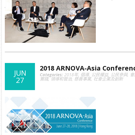
2018 ARNOVA-Asia Conferen
JUN
Categories:
2018年
,
倡導
,
公民權益
,
公民參與
,
會
27
實踐
,
領導和管治
,
慈善事業
,
社會企業及創新