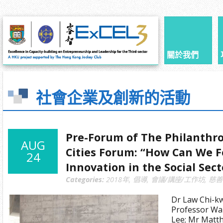
關於我們
社會企業及創新的活動
Pre-Forum of The Philanthro
AUG
Cities Forum: “How Can We F
24
Innovation in the Social Sect
Categories:
2018年
,
倡導
,
會議/講座/工作坊
,
慈善
Dr Law Chi-k
Professor Wa
Lee; Mr Mat