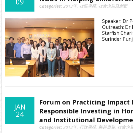
09
Categories:
2013年
,
社區學苑
,
社會企業及創新
Speaker: Dr 
Outreach; Dr 
Starfish Char
Surinder Punj
Forum on Practicing Impact 
JAN
Responsible Investing in Ho
24
and Institutional Developm
Categories:
2013年
,
行政學苑
,
慈善事業
,
社會企