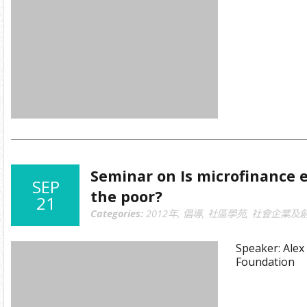
Seminar on Is microfinance 
SEP
the poor?
21
Categories:
2012年
,
倡導
,
社區學苑
,
社會企業及
Speaker: Ale
Foundation