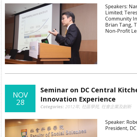
Speakers: Nan
Limited; Teres
Community In
Brian Tang, T
Non-Profit Le
Seminar on DC Central Kitche
NOV
Innovation Experience
28
Categories:
2012年
,
社區學苑
,
社會企業及創新
Speaker: Rob
President, DC