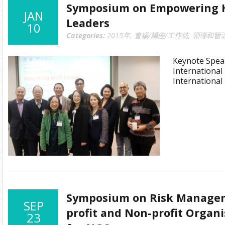
Symposium on Empowering 
JAN
Leaders
10
Categories:
2015年
,
會議/講座/工作坊
,
領導和管
Keynote Spea
International
International
Symposium on Risk Managem
SEP
profit and Non-profit Organi
23