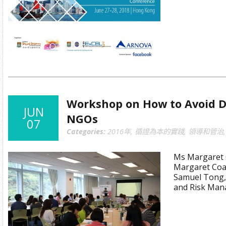
Workshop on How to Avoid Di
JUN
NGOs
07
Categories:
2016年
,
循證為本的實踐
,
領導和管治
Ms Margaret C
Margaret Coat
Samuel Tong,
and Risk Man