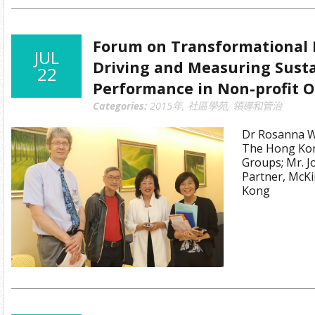
Forum on Transformational 
JUL
Driving and Measuring Sust
22
Performance in Non-profit O
Categories:
2015年
,
社區學苑
,
領導和管治
Dr Rosanna Wo
The Hong Kon
Groups; Mr. 
Partner, McK
Kong