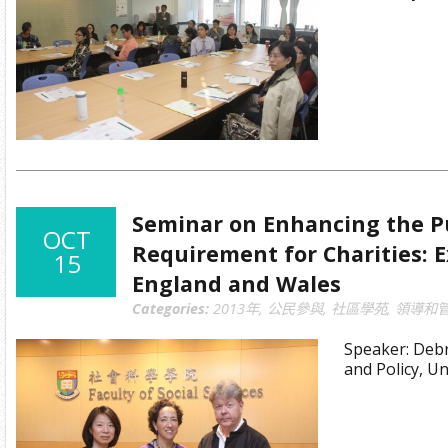
Seminar on Enhancing the Pu
OCT
Requirement for Charities: 
15
England and Wales
Categories:
2013年
,
公民參與
,
社區學苑
,
領導和
Speaker: Debr
and Policy, Un