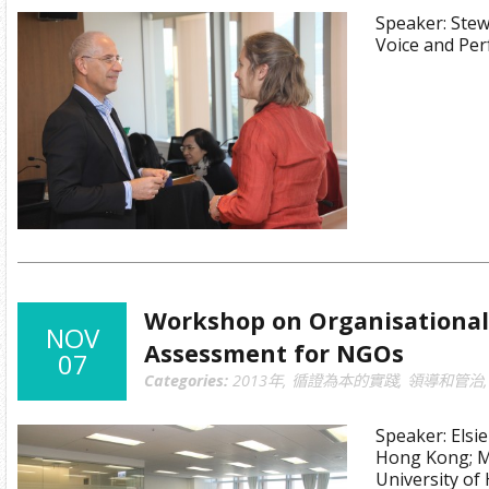
Speaker: Stew
Voice and Pe
Workshop on Organisational
NOV
Assessment for NGOs
07
Categories:
2013年
,
循證為本的實踐
,
領導和管治
Speaker: Elsie
Hong Kong; M
University o