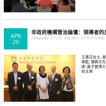
非政府機構管治論壇：領導者的
APR
Categories:
2016年
,
會議/講座/工作坊
,
行政學苑
,
20
王惠芬女士, 
總監; 蒲錦文先
席; 盧子健博士
前主席