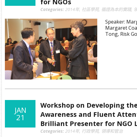
for NGOs
Categories:
2014年
,
社區學苑
,
循證為本的實踐
,
Speaker: Marg
Margaret Coa
Tong, Risk Go
Workshop on Developing the
JAN
Awareness and Fluent Attent
21
Brilliant Presenter for NGO 
Categories:
2014年
,
行政學苑
,
領導和管治