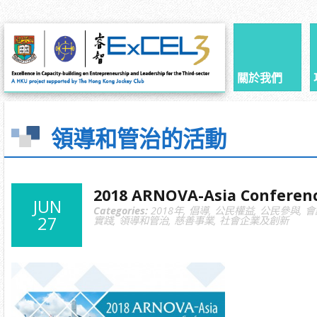
關於我們
領導和管治的活動
2018 ARNOVA-Asia Conferen
JUN
Categories:
2018年
,
倡導
,
公民權益
,
公民參與
,
會
27
實踐
,
領導和管治
,
慈善事業
,
社會企業及創新