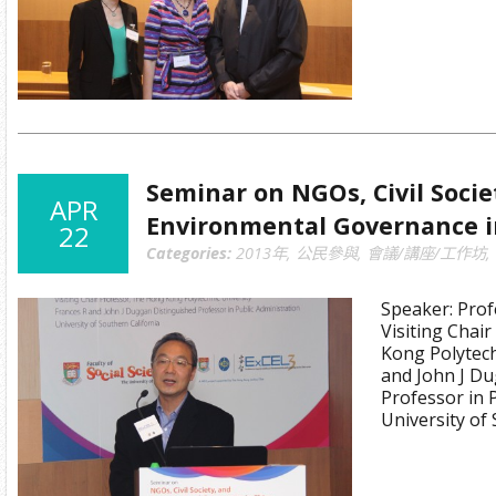
Seminar on NGOs, Civil Socie
APR
Environmental Governance i
22
Categories:
2013年
,
公民參與
,
會議/講座/工作坊
,
Speaker: Prof
Visiting Chai
Kong Polytech
and John J D
Professor in 
University of